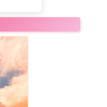
78
79
88
89
98
99