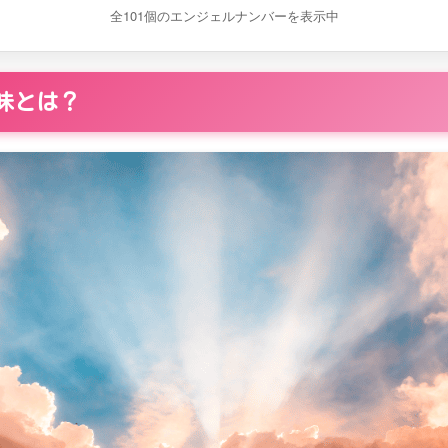
72
73
全101個のエンジェルナンバーを表示中
74
75
76
77
82
83
84
85
86
87
味とは？
92
93
94
95
96
97