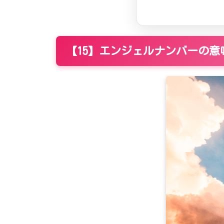
70
71
80
81
【15】エンジェルナンバーの意
90
91
100