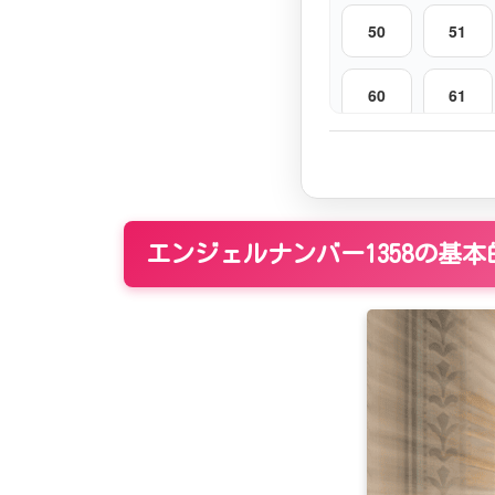
50
51
60
61
70
71
80
81
エンジェルナンバー1358の基
90
91
100