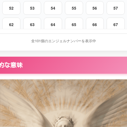
52
53
54
55
56
57
62
63
64
65
66
67
72
73
全101個のエンジェルナンバーを表示中
74
75
76
77
82
83
84
85
86
87
本的な意味
92
93
94
95
96
97