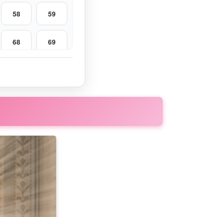
58
59
68
69
78
79
88
89
98
99